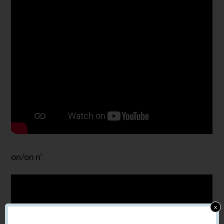
on/on n’
x