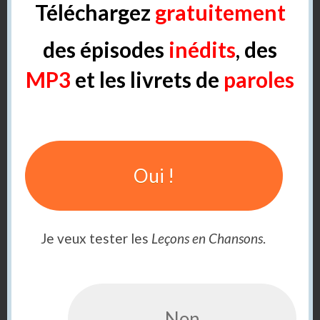
Téléchargez
gratuitement
des épisodes
inédits
, des
MP3
et les livrets de
paroles
Oui !
on/ont
Je veux tester les
Leçons en Chansons
.
Non