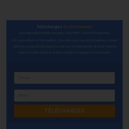
Téléchargez
Gratuitement
Des épisodes inédits en vidéo, des MP3, le livret de paroles
En soumettant ce formulaire, j'accepte que mes informations soient
utilisées uniquement dans le cadre de ma demande et de la relation
commerciale éthique et personnalisée qui peut en découler.
TÉLÉCHARGER