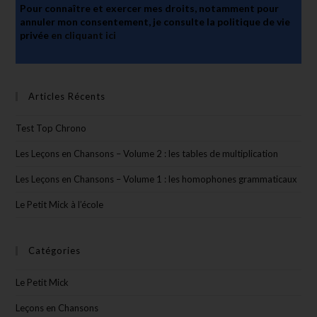
Pour connaître et exercer mes droits, notamment pour
annuler mon consentement, je consulte la politique de vie
privée
en cliquant ici
Articles Récents
Test Top Chrono
Les Leçons en Chansons – Volume 2 : les tables de multiplication
Les Leçons en Chansons – Volume 1 : les homophones grammaticaux
Le Petit Mick à l’école
Catégories
Le Petit Mick
Leçons en Chansons