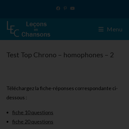
Skip
to
content
Menu
Test Top Chrono – homophones – 2
Téléchargez la fiche-réponses correspondante ci-
dessous :
fiche 10 questions
fiche 20 questions