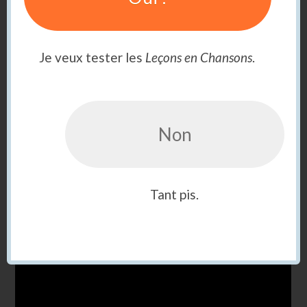
Je veux tester les
Leçons en Chansons
.
Non
la/l’a/l’as/là
Tant pis.