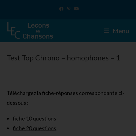
Skip
to
content
Menu
Test Top Chrono – homophones – 1
Téléchargez la fiche-réponses correspondante ci-
dessous :
fiche 10 questions
fiche 20 questions