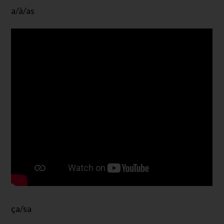
a/à/as
ça/sa