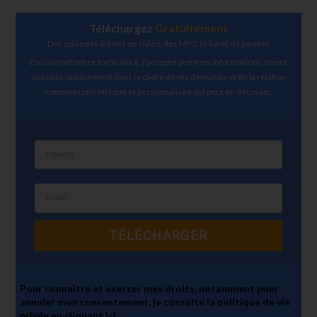
Téléchargez
Gratuitement
Des épisodes inédits en vidéo, des MP3, le livret de paroles
En soumettant ce formulaire, j'accepte que mes informations soient
utilisées uniquement dans le cadre de ma demande et de la relation
commerciale éthique et personnalisée qui peut en découler.
TÉLÉCHARGER
Pour connaître et exercer mes droits, notamment pour
annuler mon consentement, je consulte la politique de vie
privée
en cliquant ici