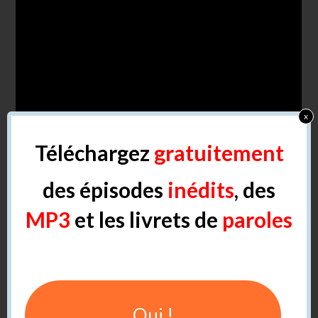
x
Téléchargez
gratuitement
des épisodes
inédits
, des
et/est/es
MP3
et les livrets de
paroles
Oui !